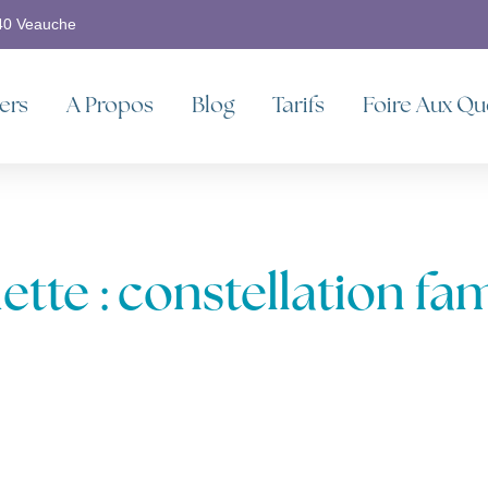
340 Veauche
iers
A Propos
Blog
Tarifs
Foire Aux Qu
ette : constellation fam