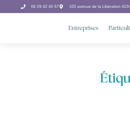
06 09 42 40 67
103 avenue de la Libération 42
Entreprises
Particul
Étiqu