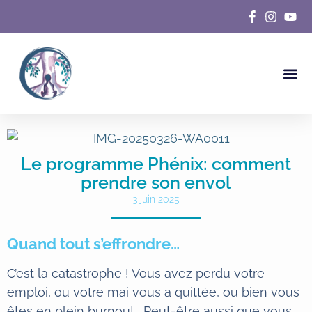
Foire Aux
Le programme Phénix: comment
prendre son envol
3 juin 2025
Quand tout s’effrondre…
C’est la catastrophe ! Vous avez perdu votre
emploi, ou votre mai vous a quittée, ou bien vous
êtes en plein burnout… Peut-être aussi que vous